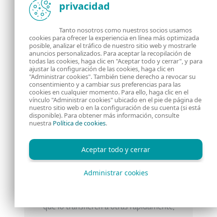
personas fueron víctimas de esta dinámica.
privacidad
Tanto nosotros como nuestros socios usamos
cookies para ofrecer la experiencia en línea más optimizada
posible, analizar el tráfico de nuestro sitio web y mostrarle
anuncios personalizados. Para aceptar la recopilación de
todas las cookies, haga clic en "Aceptar todo y cerrar", y para
ajustar la configuración de las cookies, haga clic en
"Administrar cookies". También tiene derecho a revocar su
consentimiento y a cambiar sus preferencias para las
cookies en cualquier momento. Para ello, haga clic en el
vínculo "Administrar cookies" ubicado en el pie de página de
nuestro sitio web o en la configuración de su cuenta (si está
Imagen 7. Balance de una de las
disponible). Para obtener más información, consulte
nuestra
Política de cookies
.
direcciones de Bitcoin utilizadas por los
cibercriminales donde se registra que
Aceptar todo y cerrar
recibió transferencias por
aproximadamente 0.27 BTC. Puede
Administrar cookies
observarse que los atacantes no
mantienen el dinero en sus billeteras, sino
que lo transfieren a otras rápidamente,