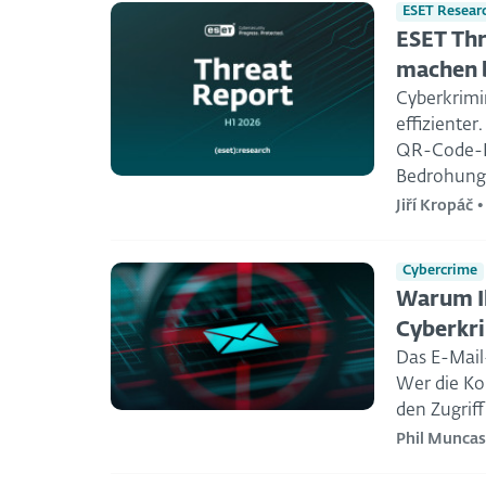
ESET Resear
ESET Thr
machen b
Cyberkrimin
effizienter
QR-Code-Be
Bedrohungs
Jiří Kropáč
Cybercrime
Warum Ih
Cyberkri
Das E-Mail-
Wer die Kon
den Zugriff
Phil Muncas