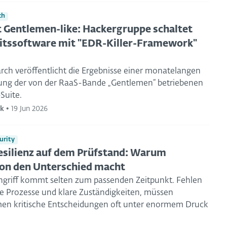
ch
t Gentlemen-like: Hackergruppe schaltet
itssoftware mit "EDR-Killer-Framework"
rch veröffentlicht die Ergebnisse einer monatelangen
ng der von der RaaS-Bande „Gentlemen“ betriebenen
Suite.
ek
•
19 Jun 2026
urity
silienz auf dem Prüfstand: Warum
on den Unterschied macht
ngriff kommt selten zum passenden Zeitpunkt. Fehlen
te Prozesse und klare Zuständigkeiten, müssen
n kritische Entscheidungen oft unter enormem Druck