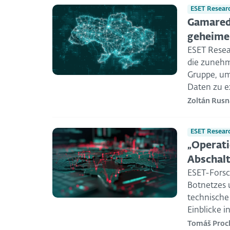
ESET Resear
Gamaredo
geheime
ESET Resea
die zunehm
Gruppe, um
Daten zu ex
Zoltán Rusn
ESET Resear
„Operati
Abschalt
ESET-Forsc
Botnetzes u
technische 
Einblicke in
Tomáš Proc