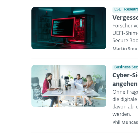
ESET Resear
Vergesse
Forscher vo
UEFI-Shim-
Secure Bo
Martin Smo
Business Sec
Cyber-Si
angehen
Ohne Frage
die digita
davon ab, 
werden.
Phil Muncas