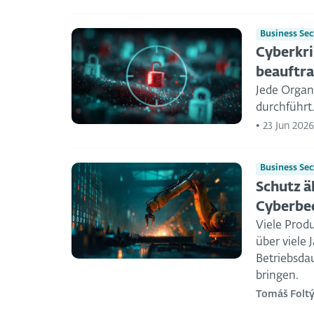
Business Sec
Cyberkri
beauftra
Jede Organi
durchführt
•
23 Jun 2026
Business Sec
Schutz ä
Cyberbe
Viele Prod
über viele 
Betriebsdau
bringen.
Tomáš Folt