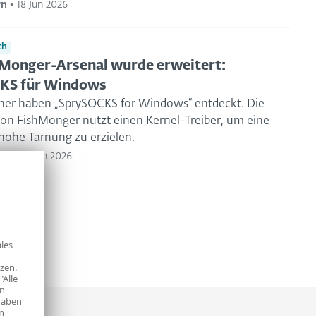
ýn
•
18 Jun 2026
ch
Monger-Arsenal wurde erweitert:
KS für Windows
her haben „SprySOCKS for Windows“ entdeckt. Die
on FishMonger nutzt einen Kernel-Treiber, um eine
hohe Tarnung zu erzielen.
rch
•
16 Jun 2026
les
zen.
"Alle
en
haben
n