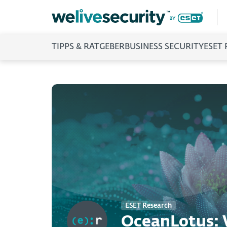
TIPPS & RATGEBER
BUSINESS SECURITY
ESET
ESET Research
OceanLotus: 