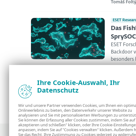
Tomáš Folt
ESET Resear
Das Fish
SprySOC
ESET Forsc
Backdoor v
besonders 
ESET Resea
Ihre Cookie-Auswahl, Ihr
Datenschutz
<
1
2
3
4
...
116
>
Wir und unsere Partner verwenden Cookies, um Ihnen ein optima
Onlineerlebnis zu bieten, den Datenverkehr unserer Website zu
analysieren und Sie mit personalisierten Werbungen zu unterstüt
Sie können der Erfassung aller Cookies zustimmen, indem Sie auf 
akzeptieren und schließen" klicken, oder Ihre Cookie-Einstellung
anpassen, indem Sie auf "Cookies verwalten" klicken. Außerdem 
Sie das Recht, Ihre Zustimmung zu Cookies jederzeit zu widerrufe