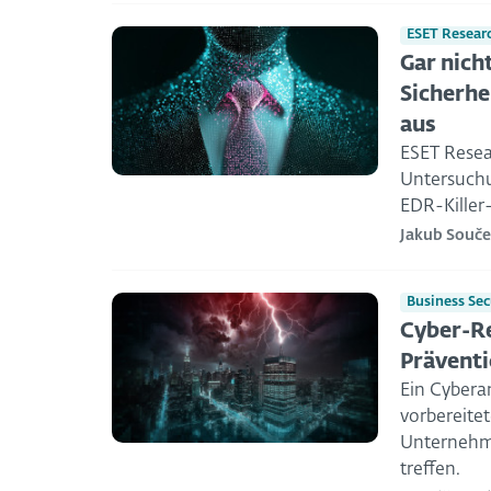
ESET Resear
Gar nich
Sicherhe
aus
ESET Resea
Untersuchu
EDR-Killer-
Jakub Souč
Business Sec
Cyber-Re
Präventi
Ein Cybera
vorbereite
Unternehme
treffen.