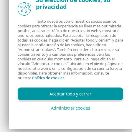
privacidad
Noticias, opiniones y análisis de la comunidad de
seguridad de ESET
Tanto nosotros como nuestros socios usamos
cookies para ofrecer la experiencia en línea más optimizada
posible, analizar el tráfico de nuestro sitio web y mostrarle
Acerca de
RSS Feed
anuncios personalizados. Para aceptar la recopilación de
todas las cookies, haga clic en "Aceptar todo y cerrar", y para
ajustar la configuración de las cookies, haga clic en
Contáctanos
Dirección
"Administrar cookies". También tiene derecho a revocar su
consentimiento y a cambiar sus preferencias para las
cookies en cualquier momento. Para ello, haga clic en el
Información Legal
Política de Cookies
vínculo "Administrar cookies" ubicado en el pie de página de
nuestro sitio web o en la configuración de su cuenta (si está
disponible). Para obtener más información, consulte
Política de privacidad
nuestra
Política de cookies
.
Aceptar todo y cerrar
Administrar cookies
Copyright © 1992 - 2026 ESET, spol. s r.o. - Todos los derechos
reservados.