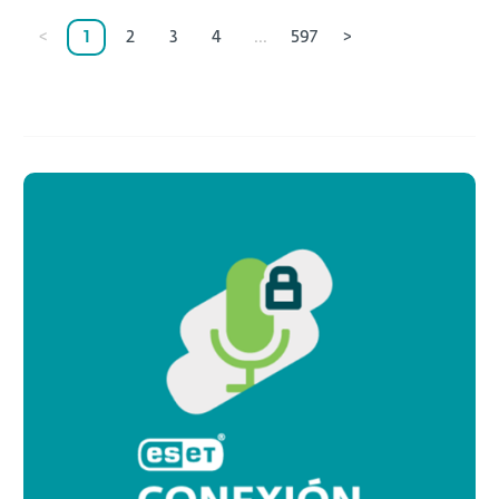
<
1
2
3
4
...
597
>