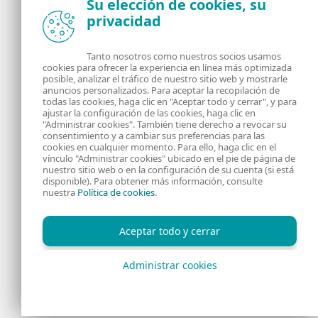
Su elección de cookies, su
privacidad
Noticias, opiniones y análisis de la comunidad de
seguridad de ESET
Tanto nosotros como nuestros socios usamos
cookies para ofrecer la experiencia en línea más optimizada
posible, analizar el tráfico de nuestro sitio web y mostrarle
Acerca de
RSS Feed
anuncios personalizados. Para aceptar la recopilación de
todas las cookies, haga clic en "Aceptar todo y cerrar", y para
ajustar la configuración de las cookies, haga clic en
Contáctanos
Dirección
"Administrar cookies". También tiene derecho a revocar su
consentimiento y a cambiar sus preferencias para las
cookies en cualquier momento. Para ello, haga clic en el
Información Legal
Política de Cookies
vínculo "Administrar cookies" ubicado en el pie de página de
nuestro sitio web o en la configuración de su cuenta (si está
disponible). Para obtener más información, consulte
Política de privacidad
nuestra
Política de cookies
.
Aceptar todo y cerrar
Administrar cookies
Copyright © 1992 - 2026 ESET, spol. s r.o. - Todos los derechos
reservados.