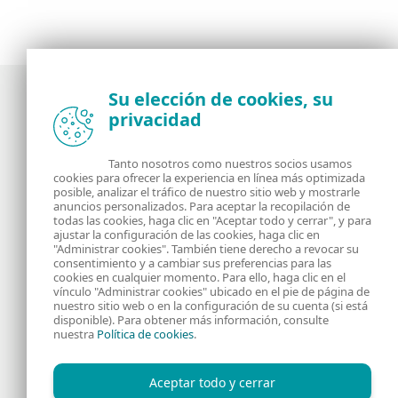
Su elección de cookies, su
privacidad
Noticias, opiniones y análisis de la comunidad de
seguridad de ESET
Tanto nosotros como nuestros socios usamos
cookies para ofrecer la experiencia en línea más optimizada
posible, analizar el tráfico de nuestro sitio web y mostrarle
Acerca de
RSS Feed
anuncios personalizados. Para aceptar la recopilación de
todas las cookies, haga clic en "Aceptar todo y cerrar", y para
ajustar la configuración de las cookies, haga clic en
Contáctanos
Dirección
"Administrar cookies". También tiene derecho a revocar su
consentimiento y a cambiar sus preferencias para las
cookies en cualquier momento. Para ello, haga clic en el
Información Legal
Política de Cookies
vínculo "Administrar cookies" ubicado en el pie de página de
nuestro sitio web o en la configuración de su cuenta (si está
disponible). Para obtener más información, consulte
Política de privacidad
nuestra
Política de cookies
.
Aceptar todo y cerrar