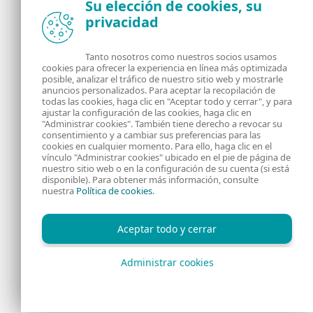
Su elección de cookies, su
privacidad
Noticias, opiniones y análisis de la comunidad de
seguridad de ESET
Tanto nosotros como nuestros socios usamos
cookies para ofrecer la experiencia en línea más optimizada
posible, analizar el tráfico de nuestro sitio web y mostrarle
Acerca de
RSS Feed
anuncios personalizados. Para aceptar la recopilación de
todas las cookies, haga clic en "Aceptar todo y cerrar", y para
ajustar la configuración de las cookies, haga clic en
Contáctanos
Dirección
"Administrar cookies". También tiene derecho a revocar su
consentimiento y a cambiar sus preferencias para las
cookies en cualquier momento. Para ello, haga clic en el
Información Legal
Política de Cookies
vínculo "Administrar cookies" ubicado en el pie de página de
nuestro sitio web o en la configuración de su cuenta (si está
disponible). Para obtener más información, consulte
Política de privacidad
nuestra
Política de cookies
.
Aceptar todo y cerrar
Administrar cookies
Copyright © 1992 - 2026 ESET, spol. s r.o. - Todos los derechos
reservados.