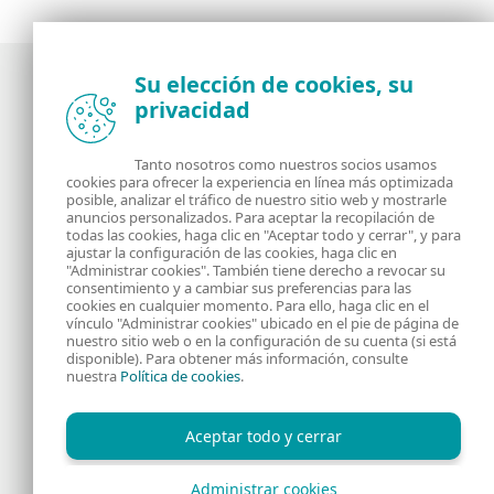
Su elección de cookies, su
privacidad
Noticias, opiniones y análisis de la comunidad de
seguridad de ESET
Tanto nosotros como nuestros socios usamos
cookies para ofrecer la experiencia en línea más optimizada
posible, analizar el tráfico de nuestro sitio web y mostrarle
Acerca de
RSS Feed
anuncios personalizados. Para aceptar la recopilación de
todas las cookies, haga clic en "Aceptar todo y cerrar", y para
ajustar la configuración de las cookies, haga clic en
Contáctanos
Dirección
"Administrar cookies". También tiene derecho a revocar su
consentimiento y a cambiar sus preferencias para las
cookies en cualquier momento. Para ello, haga clic en el
Información Legal
Política de Cookies
vínculo "Administrar cookies" ubicado en el pie de página de
nuestro sitio web o en la configuración de su cuenta (si está
disponible). Para obtener más información, consulte
Política de privacidad
nuestra
Política de cookies
.
Aceptar todo y cerrar
Administrar cookies