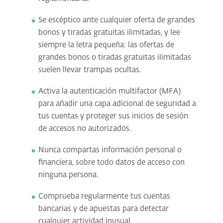
Se escéptico ante cualquier oferta de grandes
bonos y tiradas gratuitas ilimitadas, y lee
siempre la letra pequeña: las ofertas de
grandes bonos o tiradas gratuitas ilimitadas
suelen llevar trampas ocultas.
Activa la autenticación multifactor (MFA)
para añadir una capa adicional de seguridad a
tus cuentas y proteger sus inicios de sesión
de accesos no autorizados.
Nunca compartas información personal o
financiera, sobre todo datos de acceso con
ninguna persona.
Comprueba regularmente tus cuentas
bancarias y de apuestas para detectar
cualquier actividad inusual.