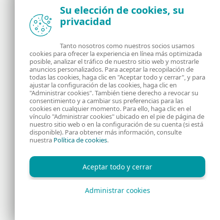
Su elección de cookies, su
privacidad
Noticias, opiniones y análisis de la comunidad de
seguridad de ESET
Tanto nosotros como nuestros socios usamos
cookies para ofrecer la experiencia en línea más optimizada
posible, analizar el tráfico de nuestro sitio web y mostrarle
Acerca de
RSS Feed
anuncios personalizados. Para aceptar la recopilación de
todas las cookies, haga clic en "Aceptar todo y cerrar", y para
ajustar la configuración de las cookies, haga clic en
Contáctanos
Dirección
"Administrar cookies". También tiene derecho a revocar su
consentimiento y a cambiar sus preferencias para las
cookies en cualquier momento. Para ello, haga clic en el
Información Legal
Política de Cookies
vínculo "Administrar cookies" ubicado en el pie de página de
nuestro sitio web o en la configuración de su cuenta (si está
disponible). Para obtener más información, consulte
Política de privacidad
nuestra
Política de cookies
.
Aceptar todo y cerrar
Administrar cookies
Copyright © 1992 - 2026 ESET, spol. s r.o. - Todos los derechos
reservados.