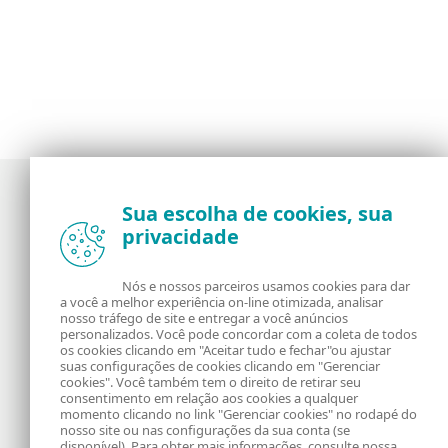
Sua escolha de cookies, sua
privacidade
Notícias, opiniões e análises da comunidade de
segurança da ESET
Nós e nossos parceiros usamos cookies para dar
a você a melhor experiência on-line otimizada, analisar
Sobre o WeLiveSecurity
RSS Feed
nosso tráfego de site e entregar a você anúncios
personalizados. Você pode concordar com a coleta de todos
os cookies clicando em "Aceitar tudo e fechar"ou ajustar
Fale Conosco
Endereço
suas configurações de cookies clicando em "Gerenciar
cookies". Você também tem o direito de retirar seu
consentimento em relação aos cookies a qualquer
Informação Legal
Política de Cookies
momento clicando no link "Gerenciar cookies" no rodapé do
nosso site ou nas configurações da sua conta (se
disponível). Para obter mais informações, consulte nossa