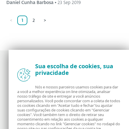
Daniel Cunha Barbosa
•
23 Sep 2019
<
1
2
>
Sua escolha de cookies, sua
privacidade
Notícias, opiniões e análises da comunidade de
segurança da ESET
Nós e nossos parceiros usamos cookies para dar
a você a melhor experiência on-line otimizada, analisar
Sobre o WeLiveSecurity
RSS Feed
nosso tráfego de site e entregar a você anúncios
personalizados. Você pode concordar com a coleta de todos
os cookies clicando em "Aceitar tudo e fechar"ou ajustar
Fale Conosco
Endereço
suas configurações de cookies clicando em "Gerenciar
cookies". Você também tem o direito de retirar seu
consentimento em relação aos cookies a qualquer
Informação Legal
Política de Cookies
momento clicando no link "Gerenciar cookies" no rodapé do
nosso site ou nas configurações da sua conta (se