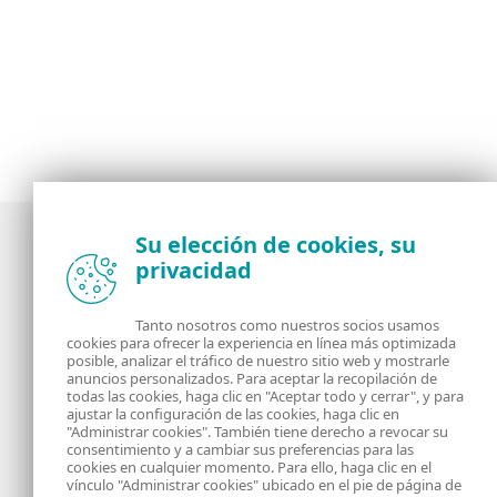
Su elección de cookies, su
privacidad
Noticias, opiniones y análisis de la comunidad de
seguridad de ESET
Tanto nosotros como nuestros socios usamos
cookies para ofrecer la experiencia en línea más optimizada
posible, analizar el tráfico de nuestro sitio web y mostrarle
Acerca de
RSS Feed
anuncios personalizados. Para aceptar la recopilación de
todas las cookies, haga clic en "Aceptar todo y cerrar", y para
ajustar la configuración de las cookies, haga clic en
Contáctanos
Dirección
"Administrar cookies". También tiene derecho a revocar su
consentimiento y a cambiar sus preferencias para las
cookies en cualquier momento. Para ello, haga clic en el
Información Legal
Política de Cookies
vínculo "Administrar cookies" ubicado en el pie de página de