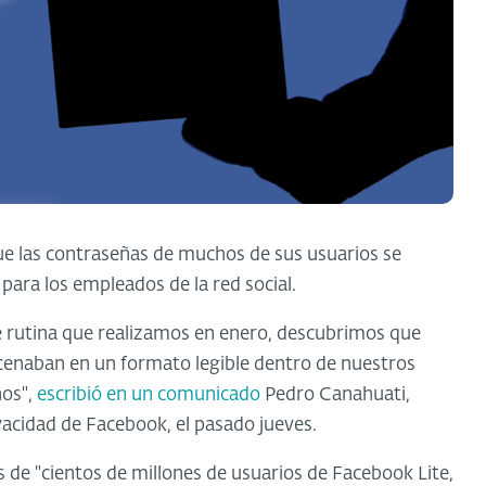
e las contraseñas de muchos de sus usuarios se
para los empleados de la red social.
e rutina que realizamos en enero, descubrimos que
cenaban en un formato legible dentro de nuestros
nos",
escribió en un comunicado
Pedro Canahuati,
vacidad de Facebook, el pasado jueves.
as de "cientos de millones de usuarios de Facebook Lite,