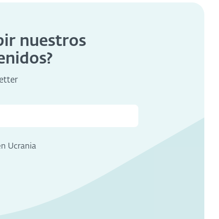
bir nuestros
enidos?
etter
en Ucrania