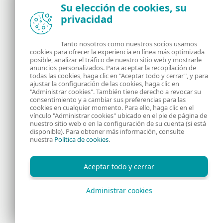
Su elección de cookies, su
privacidad
Noticias, opiniones y análisis de la comunidad de
seguridad de ESET
Tanto nosotros como nuestros socios usamos
cookies para ofrecer la experiencia en línea más optimizada
posible, analizar el tráfico de nuestro sitio web y mostrarle
Acerca de
RSS Feed
anuncios personalizados. Para aceptar la recopilación de
todas las cookies, haga clic en "Aceptar todo y cerrar", y para
ajustar la configuración de las cookies, haga clic en
Contáctanos
Dirección
"Administrar cookies". También tiene derecho a revocar su
consentimiento y a cambiar sus preferencias para las
cookies en cualquier momento. Para ello, haga clic en el
Información Legal
Política de Cookies
vínculo "Administrar cookies" ubicado en el pie de página de
nuestro sitio web o en la configuración de su cuenta (si está
disponible). Para obtener más información, consulte
Política de privacidad
nuestra
Política de cookies
.
Aceptar todo y cerrar
Administrar cookies
Copyright © 1992 - 2026 ESET, spol. s r.o. - Todos los derechos
reservados.