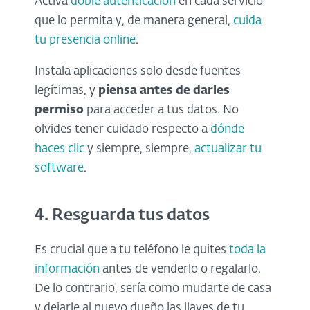
Activa
doble autenticación
en cada servicio
que lo permita y, de manera general,
cuida
tu presencia online
.
Instala aplicaciones solo desde fuentes
legítimas, y
piensa antes de darles
permiso
para acceder a tus datos. No
olvides tener cuidado respecto a
dónde
haces clic
y siempre, siempre,
actualizar tu
software
.
4. Resguarda tus datos
Es crucial que a tu teléfono le quites
toda la
información
antes de venderlo o regalarlo.
De lo contrario, sería como mudarte de casa
y dejarle al nuevo dueño las llaves de tu