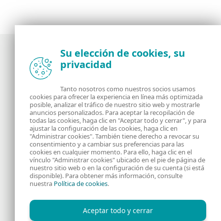
Su elección de cookies, su
privacidad
Noticias, opiniones y análisis de la comunidad de
seguridad de ESET
Tanto nosotros como nuestros socios usamos
cookies para ofrecer la experiencia en línea más optimizada
posible, analizar el tráfico de nuestro sitio web y mostrarle
Acerca de
RSS Feed
anuncios personalizados. Para aceptar la recopilación de
todas las cookies, haga clic en "Aceptar todo y cerrar", y para
ajustar la configuración de las cookies, haga clic en
Contáctanos
Dirección
"Administrar cookies". También tiene derecho a revocar su
consentimiento y a cambiar sus preferencias para las
cookies en cualquier momento. Para ello, haga clic en el
Información Legal
Política de Cookies
vínculo "Administrar cookies" ubicado en el pie de página de
nuestro sitio web o en la configuración de su cuenta (si está
disponible). Para obtener más información, consulte
Política de privacidad
nuestra
Política de cookies
.
Aceptar todo y cerrar