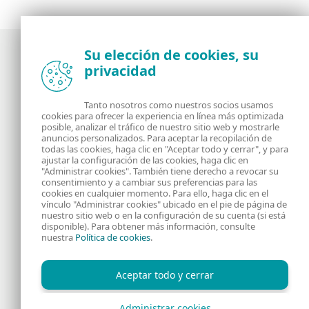
Su elección de cookies, su
privacidad
Noticias, opiniones y análisis de la comunidad de
seguridad de ESET
Tanto nosotros como nuestros socios usamos
cookies para ofrecer la experiencia en línea más optimizada
posible, analizar el tráfico de nuestro sitio web y mostrarle
Acerca de
RSS Feed
anuncios personalizados. Para aceptar la recopilación de
todas las cookies, haga clic en "Aceptar todo y cerrar", y para
ajustar la configuración de las cookies, haga clic en
Contáctanos
Dirección
"Administrar cookies". También tiene derecho a revocar su
consentimiento y a cambiar sus preferencias para las
cookies en cualquier momento. Para ello, haga clic en el
Información Legal
Política de Cookies
vínculo "Administrar cookies" ubicado en el pie de página de
nuestro sitio web o en la configuración de su cuenta (si está
disponible). Para obtener más información, consulte
Política de privacidad
nuestra
Política de cookies
.
Aceptar todo y cerrar
Administrar cookies