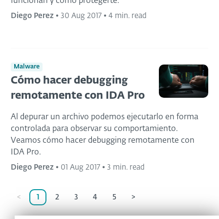
funcionan y cómo protegerte.
Diego Perez
•
30 Aug 2017
•
4 min. read
Malware
Cómo hacer debugging
remotamente con IDA Pro
Al depurar un archivo podemos ejecutarlo en forma
controlada para observar su comportamiento.
Veamos cómo hacer debugging remotamente con
IDA Pro.
Diego Perez
•
01 Aug 2017
•
3 min. read
<
1
2
3
4
5
>