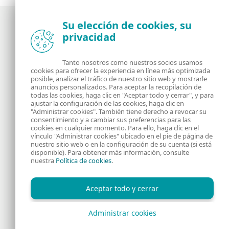
Su elección de cookies, su
privacidad
Noticias, opiniones y análisis de la comunidad de
seguridad de ESET
Tanto nosotros como nuestros socios usamos
cookies para ofrecer la experiencia en línea más optimizada
posible, analizar el tráfico de nuestro sitio web y mostrarle
Acerca de
RSS Feed
anuncios personalizados. Para aceptar la recopilación de
todas las cookies, haga clic en "Aceptar todo y cerrar", y para
ajustar la configuración de las cookies, haga clic en
Contáctanos
Dirección
"Administrar cookies". También tiene derecho a revocar su
consentimiento y a cambiar sus preferencias para las
cookies en cualquier momento. Para ello, haga clic en el
Información Legal
Política de Cookies
vínculo "Administrar cookies" ubicado en el pie de página de
nuestro sitio web o en la configuración de su cuenta (si está
disponible). Para obtener más información, consulte
Política de privacidad
nuestra
Política de cookies
.
Aceptar todo y cerrar
Administrar cookies
Copyright © 1992 - 2026 ESET, spol. s r.o. - Todos los derechos