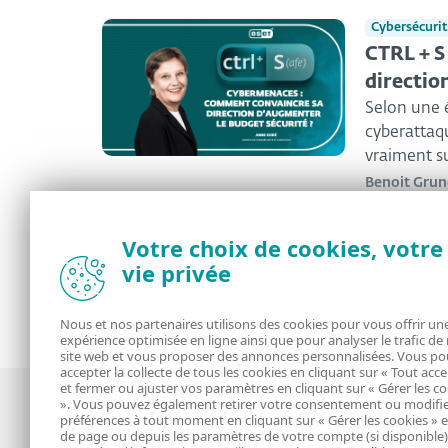
Cybersécuri
CTRL + S
directio
Selon une 
cyberattaqu
vraiment su
Benoit Gru
Votre choix de cookies, votre
<
1
2
3
4
...
89
>
vie privée
Nous et nos partenaires utilisons des cookies pour vous offrir un
expérience optimisée en ligne ainsi que pour analyser le trafic de
site web et vous proposer des annonces personnalisées. Vous p
accepter la collecte de tous les cookies en cliquant sur « Tout acc
et fermer ou ajuster vos paramètres en cliquant sur « Gérer les c
». Vous pouvez également retirer votre consentement ou modifie
préférences à tout moment en cliquant sur « Gérer les cookies » 
de page ou depuis les paramètres de votre compte (si disponible)