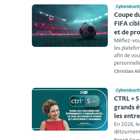
Cybersécuri
Coupe du
FIFA cibl
et de pr
Méfiez-vous
les platefo
afin de vou
personnelle
Christian Al
Cybersécuri
CTRL + S
grands é
les entr
En 2026, le
détournemen