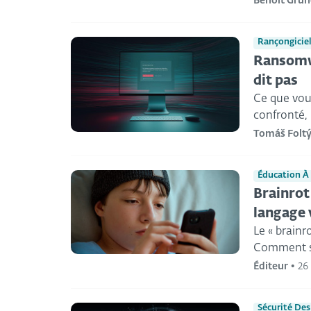
Benoit Gru
Rançongicie
Ransomwa
dit pas
Ce que vous
confronté,
Tomáš Folt
Éducation À 
Brainrot 
langage 
Le « brainr
Comment s’
Éditeur
•
26
Sécurité Des