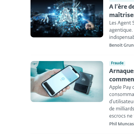
A l’ère d
maîtrise
Les Agent S
agentique. 
indispensab
Benoit Gru
Fraude
Arnaques
comment
Apple Pay 
consommate
d’utilisateu
de milliard
escrocs ne 
Phil Muncas