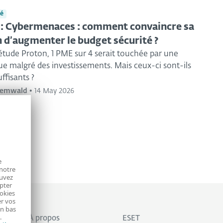
té
 : Cybermenaces : comment convaincre sa
n d’augmenter le budget sécurité ?
étude Proton, 1 PME sur 4 serait touchée par une
e malgré des investissements. Mais ceux-ci sont-ils
ffisants ?
nemwald
•
14 May 2026
e
 notre
ouvez
epter
ookies
r vos
en bas
.
À propos
ESET