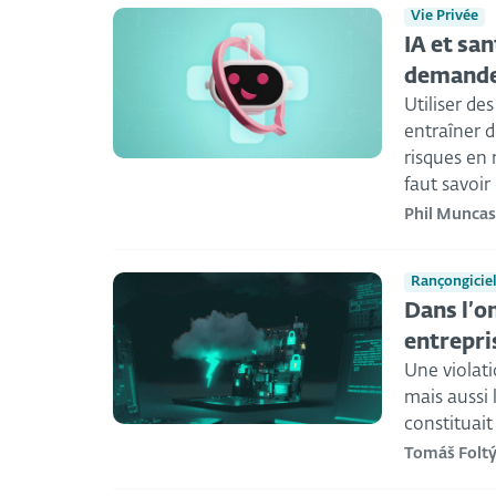
Vie Privée
IA et san
demander
Utiliser de
entraîner d
risques en 
faut savoir
Phil Muncas
Rançongicie
Dans l’o
entrepri
Une violat
mais aussi 
constituai
Tomáš Folt