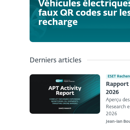
Véhicules électrique
faux QR codes sur le
recharge
Derniers articles
ESET Recher
Rapport E
2026
Aperçu des 
Research en
2026
Jean-Ian Bo