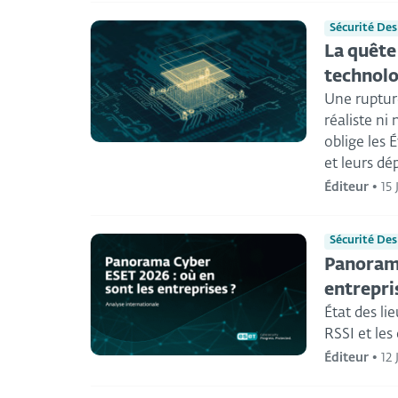
Sécurité Des
La quête
technolo
Une rupture
réaliste ni
oblige les 
et leurs d
Éditeur
•
15
Sécurité Des
Panorama
entrepri
État des li
RSSI et les
Éditeur
•
12