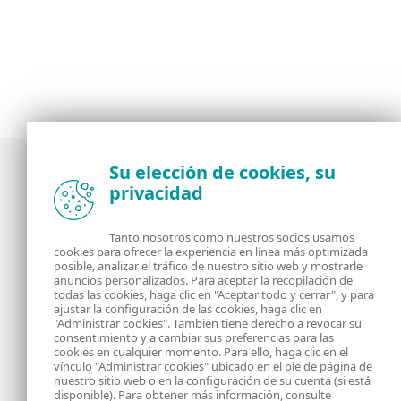
Su elección de cookies, su
privacidad
Noticias, opiniones y análisis de la comunidad de
seguridad de ESET
Tanto nosotros como nuestros socios usamos
cookies para ofrecer la experiencia en línea más optimizada
posible, analizar el tráfico de nuestro sitio web y mostrarle
Acerca de
RSS Feed
anuncios personalizados. Para aceptar la recopilación de
todas las cookies, haga clic en "Aceptar todo y cerrar", y para
ajustar la configuración de las cookies, haga clic en
Contáctanos
Dirección
"Administrar cookies". También tiene derecho a revocar su
consentimiento y a cambiar sus preferencias para las
cookies en cualquier momento. Para ello, haga clic en el
Información Legal
Política de Cookies
vínculo "Administrar cookies" ubicado en el pie de página de
nuestro sitio web o en la configuración de su cuenta (si está
disponible). Para obtener más información, consulte
Política de privacidad