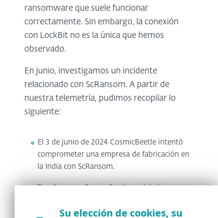
ransomware que suele funcionar
correctamente. Sin embargo, la conexión
con LockBit no es la única que hemos
observado.
En junio, investigamos un incidente
relacionado con ScRansom. A partir de
nuestra telemetría, pudimos recopilar lo
siguiente:
El 3 de junio de 2024 CosmicBeetle intentó
comprometer una empresa de fabricación en
la India con ScRansom.
Tras fracasar, CosmicBeetle probó diversas
herramientas de destrucción de procesos
Su elección de cookies, su
para eliminar la protección EDR, a saber: