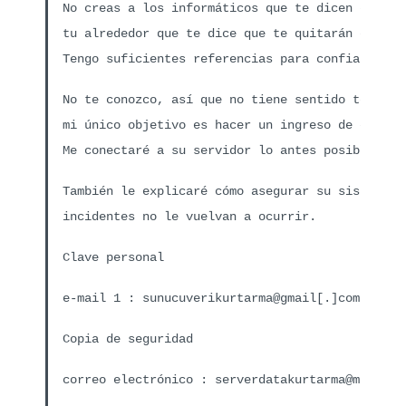
No creas a los informáticos que te dicen que no
tu alrededor que te dice que te quitarán el din
Tengo suficientes referencias para confiar en u
No te conozco, así que no tiene sentido tener m
mi único objetivo es hacer un ingreso de este n
Me conectaré a su servidor lo antes posible par
También le explicaré cómo asegurar su sistema d
incidentes no le vuelvan a ocurrir.
Clave personal
e-mail 1 : sunucuverikurtarma@gmail[.]com
Copia de seguridad
correo electrónico : serverdatakurtarma@mail[.]