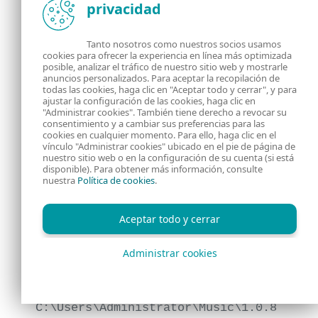
privacidad
Reaper
,
Tanto nosotros como nuestros socios usamos
Darkside
y
cookies para ofrecer la experiencia en línea más optimizada
posible, analizar el tráfico de nuestro sitio web y mostrarle
anuncios personalizados. Para aceptar la recopilación de
RealBlindingEDR
.
todas las cookies, haga clic en "Aceptar todo y cerrar", y para
ajustar la configuración de las cookies, haga clic en
"Administrar cookies". También tiene derecho a revocar su
El 8 de junio de 2024, el EDR killer de
consentimiento y a cambiar sus preferencias para las
RansomHub fue ejecutado en la misma
cookies en cualquier momento. Para ello, haga clic en el
vínculo "Administrar cookies" ubicado en el pie de página de
máquina.
nuestro sitio web o en la configuración de su cuenta (si está
disponible). Para obtener más información, consulte
El 10 de junio de 2024, RansomHub fue
nuestra
Política de cookies
.
ejecutado en la misma máquina.
Aceptar todo y cerrar
La forma en que se ejecutó el EDR killer de
RansomHub es muy inusual. Fue extraído
Administrar cookies
manualmente a través de WinRAR desde un
archivo almacenado en
C:\Users\Administrator\Music\1.0.8