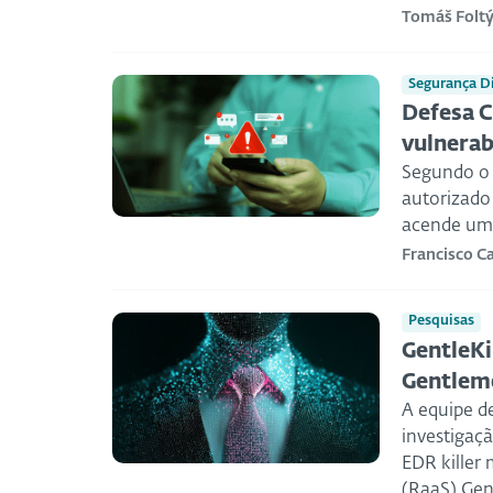
Tomáš Folt
Segurança Di
Defesa C
vulnerab
Segundo o 
autorizado
acende um a
Francisco 
Pesquisas
GentleKi
Gentlem
A equipe d
investigaç
EDR killer
(RaaS) Gen