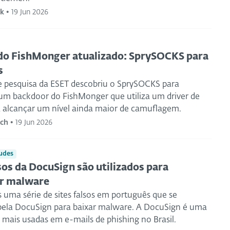
ek
•
19 Jun 2026
do FishMonger atualizado: SprySOCKS para
s
e pesquisa da ESET descobriu o SprySOCKS para
m backdoor do FishMonger que utiliza um driver de
a alcançar um nível ainda maior de camuflagem.
rch
•
19 Jun 2026
udes
lsos da DocuSign são utilizados para
ir malware
 uma série de sites falsos em português que se
ela DocuSign para baixar malware. A DocuSign é uma
 mais usadas em e-mails de phishing no Brasil.