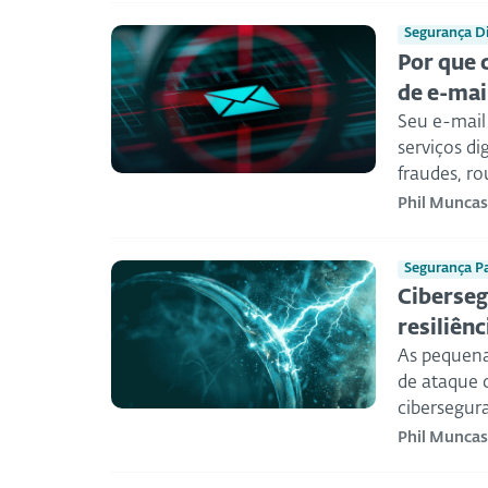
Segurança Di
Por que 
de e-mai
Seu e-mail
serviços di
fraudes, ro
Phil Muncas
Segurança P
Ciberseg
resiliênc
As pequena
de ataque c
cibersegura
Phil Muncas