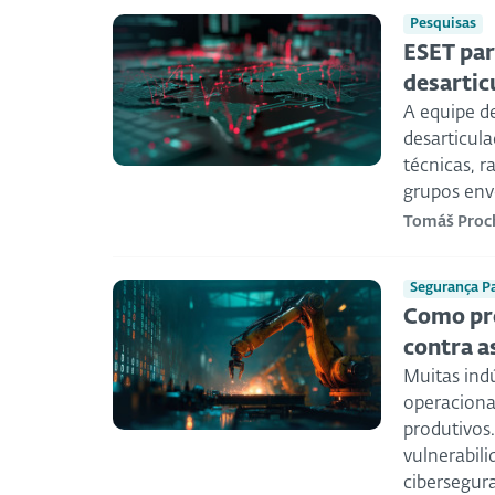
Pesquisas
ESET par
desartic
A equipe d
desarticul
técnicas, r
grupos env
Tomáš Proc
Segurança P
Como pro
contra 
Muitas indú
operacional
produtivos
vulnerabili
cibersegur