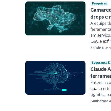
Pesquisas
Gamaredo
drops e 
A equipe d
ferramenta
em serviços
C&C e exfil
Zoltán Rusn
Segurança Di
Claude A
ferrame
Entenda co
quais cert
significa p
Guilherme 