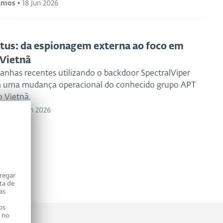
amos
•
18 Jun 2026
us: da espionagem externa ao foco em
 Vietnã
nhas recentes utilizando o backdoor SpectralViper
m uma mudança operacional do conhecido grupo APT
o Vietnã.
rch
•
16 Jun 2026
tregar
ta de
as
os
" no