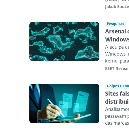
Jakub Souč
Pesquisas
Arsenal 
Window
A equipe d
Windows, u
kernel par
ESET Resea
Golpes E Fra
Sites fa
distribu
Analisamos
passavam p
das marcas