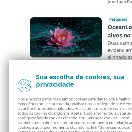
Jonathan R
Pesquisas
OceanLot
alvos no
Duas campa
evidencia
alinhado a
ESET Resea
Sua escolha de cookies, sua
privacidade
<
1
2
3
4
...
238
>
Nós e nossos parceiros usamos cookies para dar a você a melhor
experiência on-line otimizada, analisar nosso tráfego de site e en
a você anúncios personalizados. Você pode concordar com a cole
todos os cookies clicando em "Aceitar tudo e fechar"ou ajustar su
configurações de cookies clicando em "Gerenciar cookies". Você
também tem o direito de retirar seu consentimento em relação a
cookies a qualquer momento clicando no link "Gerenciar cookies