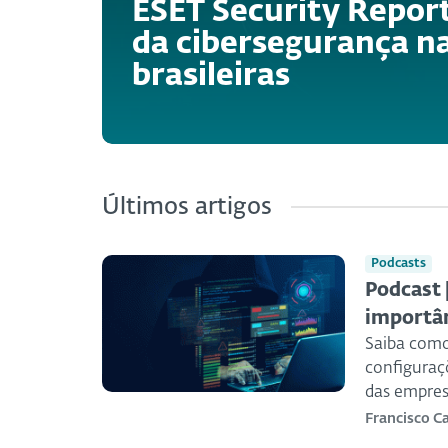
ESET Security Repor
da cibersegurança n
brasileiras
Últimos artigos
Podcasts
Podcast 
importân
Saiba como
configuraç
das empres
Francisco 