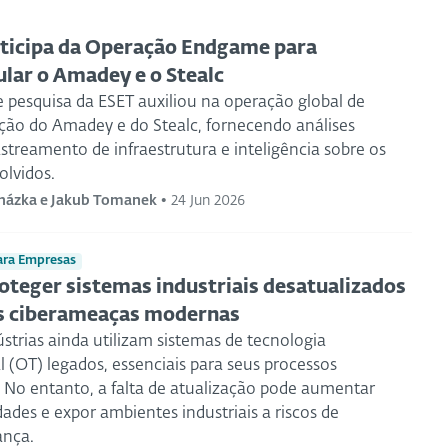
ticipa da Operação Endgame para
ular o Amadey e o Stealc
e pesquisa da ESET auxiliou na operação global de
ação do Amadey e do Stealc, fornecendo análises
astreamento de infraestrutura e inteligência sobre os
olvidos.
házka e Jakub Tomanek
•
24 Jun 2026
ara Empresas
teger sistemas industriais desatualizados
as ciberameaças modernas
strias ainda utilizam sistemas de tecnologia
 (OT) legados, essenciais para seus processos
. No entanto, a falta de atualização pode aumentar
dades e expor ambientes industriais a riscos de
ança.