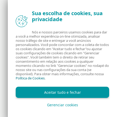
Sua escolha de cookies, sua
privacidade
Notícias, opiniões e análises da comunidade de
segurança da ESET
Nós e nossos parceiros usamos cookies para dar
a você a melhor experiência on-line otimizada, analisar
Sobre o WeLiveSecurity
RSS Feed
nosso tráfego de site e entregar a você anúncios
personalizados. Você pode concordar com a coleta de todos
os cookies clicando em "Aceitar tudo e fechar"ou ajustar
Fale Conosco
Endereço
suas configurações de cookies clicando em "Gerenciar
cookies". Você também tem o direito de retirar seu
consentimento em relação aos cookies a qualquer
Informação Legal
Política de Cookies
momento clicando no link "Gerenciar cookies" no rodapé do
nosso site ou nas configurações da sua conta (se
disponível). Para obter mais informações, consulte nossa
Política de Privacidade
Política de Cookies
.
Aceitar tudo e fechar
Gerenciar cookies
Copyright © 1992 - 2026 ESET, spol. s r.o. Todos os direitos
reservados.