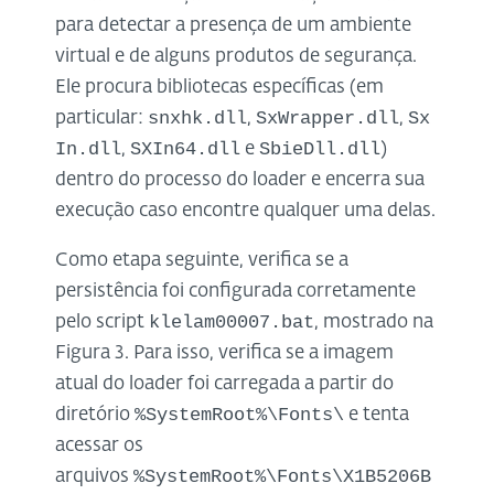
para detectar a presença de um ambiente
virtual e de alguns produtos de segurança.
Ele procura bibliotecas específicas (em
snxhk.dll
SxWrapper.dll
Sx
particular:
,
,
In.dll
SXIn64.dll
SbieDll.dll
,
e
)
dentro do processo do loader e encerra sua
execução caso encontre qualquer uma delas.
Como etapa seguinte, verifica se a
persistência foi configurada corretamente
klelam00007.bat
pelo script
, mostrado na
Figura 3. Para isso, verifica se a imagem
atual do loader foi carregada a partir do
%SystemRoot%\Fonts\
diretório
e tenta
acessar os
%SystemRoot%\Fonts\X1B5206B
arquivos