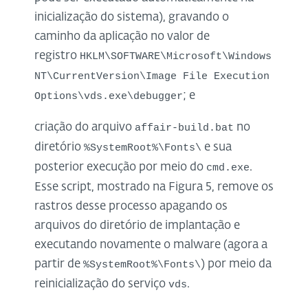
inicialização do sistema), gravando o
caminho da aplicação no valor de
registro
HKLM\SOFTWARE\Microsoft\Windows
NT\CurrentVersion\Image File Execution
; e
Options\vds.exe\debugger
criação do arquivo
no
affair-build.bat
diretório
e sua
%SystemRoot%\Fonts\
posterior execução por meio do
.
cmd.exe
Esse script, mostrado na Figura 5, remove os
rastros desse processo apagando os
arquivos do diretório de implantação e
executando novamente o malware (agora a
partir de
) por meio da
%SystemRoot%\Fonts\
reinicialização do serviço
.
vds