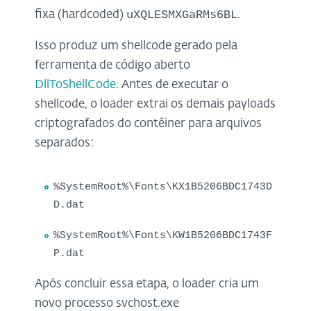
uXQLESMXGaRMs6BL
fixa (hardcoded)
.
Isso produz um shellcode gerado pela
ferramenta de código aberto
DllToShellCode
. Antes de executar o
shellcode, o loader extrai os demais payloads
criptografados do contêiner para arquivos
separados:
%SystemRoot%\Fonts\KX1B5206BDC1743D
D.dat
%SystemRoot%\Fonts\KW1B5206BDC1743F
P.dat
Após concluir essa etapa, o loader cria um
novo processo svchost.exe