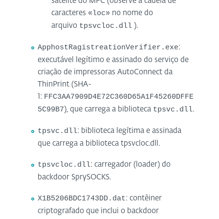
satélite do MFC (observe a cadeia de
«loc»
caracteres
no nome do
tpsvcloc.dll
arquivo
).
ApphostRagistreationVerifier.exe
:
executável legítimo e assinado do serviço de
criação de impressoras AutoConnect da
ThinPrint (SHA-
1:
FFC3AA7909D4E72C360D65A1F45260DFFE
5C99B7
), que carrega a biblioteca
tpsvc.dll
.
tpsvc.dll
: biblioteca legítima e assinada
que carrega a biblioteca tpsvcloc.dll.
tpsvcloc.dll
: carregador (loader) do
backdoor SprySOCKS.
X1B5206BDC1743DD.dat
: contêiner
criptografado que inclui o backdoor