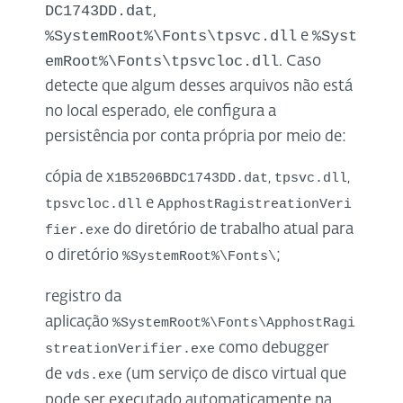
DC1743DD.dat
,
%SystemRoot%\Fonts\tpsvc.dll
%Syst
e
emRoot%\Fonts\tpsvcloc.dll
. Caso
detecte que algum desses arquivos não está
no local esperado, ele configura a
persistência por conta própria por meio de:
cópia de
X1B5206BDC1743DD.dat
,
tpsvc.dll
,
e
tpsvcloc.dll
ApphostRagistreationVeri
do diretório de trabalho atual para
fier.exe
o diretório
;
%SystemRoot%\Fonts\
registro da
aplicação
%SystemRoot%\Fonts\ApphostRagi
como debugger
streationVerifier.exe
de
(um serviço de disco virtual que
vds.exe
pode ser executado automaticamente na