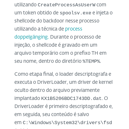
CreateProcessAsUserW
utilizando
com
spoolsv.exe
um token obtido de
e injeta o
shellcode do backdoor nesse processo
utilizando a técnica de
process
doppelgänging.
Durante o processo de
injeção, o shellcode é gravado em um
arquivo temporário com o prefixo TH em
%TEMP
%
seu nome, dentro do diretório
.
Como etapa final, o loader descriptografa e
executa o DriverLoader, um driver de kernel
oculto dentro do arquivo previamente
KX1B5206BDC1743DD.dat
implantado
. O
DriverLoader é primeiro descriptografado e,
em seguida, seu conteúdo é salvo
C:\Windows\System32\drivers\fsd
em