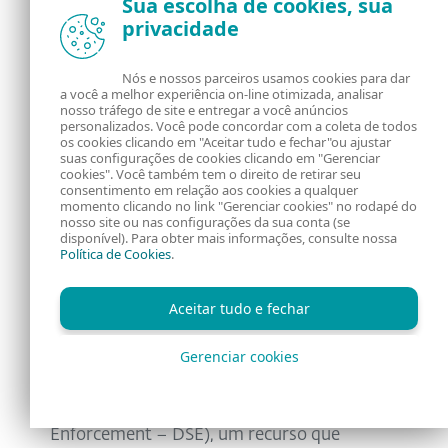
Sua escolha de cookies, sua
privacidade
Nós e nossos parceiros usamos cookies para dar
a você a melhor experiência on-line otimizada, analisar
nosso tráfego de site e entregar a você anúncios
personalizados. Você pode concordar com a coleta de todos
Figura 6.
Chave de registro de serviço criada
os cookies clicando em "Aceitar tudo e fechar"ou ajustar
suas configurações de cookies clicando em "Gerenciar
pelo loader WIN_DRV do SprySOCKS.
cookies". Você também tem o direito de retirar seu
consentimento em relação aos cookies a qualquer
momento clicando no link "Gerenciar cookies" no rodapé do
nosso site ou nas configurações da sua conta (se
disponível). Para obter mais informações, consulte nossa
Driver DriverLoader
Política de Cookies
.
Antes de abordar a funcionalidade do
Aceitar tudo e fechar
DriverLoader, é importante destacar um
ponto: com o lançamento do Windows
Gerenciar cookies
Vista, a Microsoft introduziu a imposição de
assinatura de drivers (Driver Signature
Enforcement – DSE), um recurso que