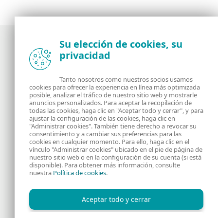
Su elección de cookies, su
privacidad
Noticias, opiniones y análisis de la comunidad de
seguridad de ESET
Tanto nosotros como nuestros socios usamos
cookies para ofrecer la experiencia en línea más optimizada
posible, analizar el tráfico de nuestro sitio web y mostrarle
Acerca de
RSS Feed
anuncios personalizados. Para aceptar la recopilación de
todas las cookies, haga clic en "Aceptar todo y cerrar", y para
ajustar la configuración de las cookies, haga clic en
Contáctanos
Dirección
"Administrar cookies". También tiene derecho a revocar su
consentimiento y a cambiar sus preferencias para las
cookies en cualquier momento. Para ello, haga clic en el
Información Legal
Política de Cookies
vínculo "Administrar cookies" ubicado en el pie de página de
nuestro sitio web o en la configuración de su cuenta (si está
disponible). Para obtener más información, consulte
Política de privacidad
nuestra
Política de cookies
.
Aceptar todo y cerrar