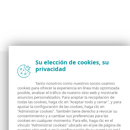
Su elección de cookies, su
privacidad
Noticias, opiniones y análisis de la comunidad de
seguridad de ESET
Tanto nosotros como nuestros socios usamos
cookies para ofrecer la experiencia en línea más optimizada
posible, analizar el tráfico de nuestro sitio web y mostrarle
Acerca de
RSS Feed
anuncios personalizados. Para aceptar la recopilación de
todas las cookies, haga clic en "Aceptar todo y cerrar", y para
ajustar la configuración de las cookies, haga clic en
Contáctanos
Dirección
"Administrar cookies". También tiene derecho a revocar su
consentimiento y a cambiar sus preferencias para las
cookies en cualquier momento. Para ello, haga clic en el
Información Legal
Política de Cookies
vínculo "Administrar cookies" ubicado en el pie de página de
nuestro sitio web o en la configuración de su cuenta (si está