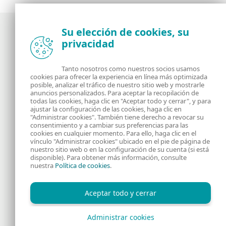
Su elección de cookies, su
privacidad
Noticias, opiniones y análisis de la comunidad de
seguridad de ESET
Tanto nosotros como nuestros socios usamos
cookies para ofrecer la experiencia en línea más optimizada
posible, analizar el tráfico de nuestro sitio web y mostrarle
Acerca de
RSS Feed
anuncios personalizados. Para aceptar la recopilación de
todas las cookies, haga clic en "Aceptar todo y cerrar", y para
ajustar la configuración de las cookies, haga clic en
Contáctanos
Dirección
"Administrar cookies". También tiene derecho a revocar su
consentimiento y a cambiar sus preferencias para las
cookies en cualquier momento. Para ello, haga clic en el
Información Legal
Política de Cookies
vínculo "Administrar cookies" ubicado en el pie de página de
nuestro sitio web o en la configuración de su cuenta (si está
disponible). Para obtener más información, consulte
Política de privacidad
nuestra
Política de cookies
.
Aceptar todo y cerrar
Administrar cookies