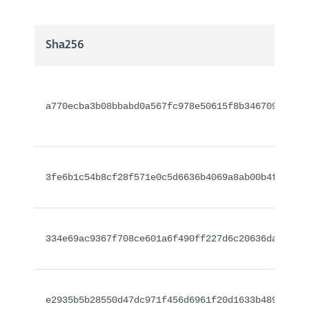
Sha256
a770ecba3b08bbabd0a567fc978e50615f8b346709f8eb3
3fe6b1c54b8cf28f571e0c5d6636b4069a8ab00b4f11dd8
334e69ac9367f708ce601a6f490ff227d6c20636da5222f
e2935b5b28550d47dc971f456d6961f20d1633b48929987