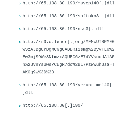
http://65.108.80.190/msvcp140[.]dll
http://65.108.80.190/softokn3[.]dll
http://65.108.80.190/nss3[.]dll
http://r3.o.lencr[.]org/MFMwUTBPME0
wSzAJBgUrDgMCGgUABBRI2smg%2ByvTLU%2
Fw3mjS9We3NfmzxAQUFC6zF7dYVsuuUAlA5
h%2BvnYsUwsYCEgR7do%2BL7PzWWuh3sGFT
AK0q9w%3D%3D
http://65.108.80.190/vcruntime140[.
]dll
http://65.108.80[.]190/