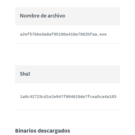
Nombre de archivo
a2ef57bbe3a8af95196a419a7962bfaa.exe
Sha1
Sha
A V
1a0c42723cd1e2e947f904619de7fcea5ca4a183
Win
Binarios descargados