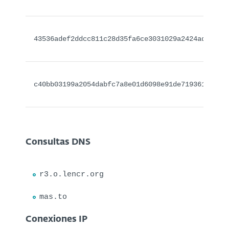
43536adef2ddcc811c28d35fa6ce3031029a2424ad39398
c40bb03199a2054dabfc7a8e01d6098e91de7193619effb
Consultas DNS
r3.o.lencr.org
mas.to
Conexiones IP