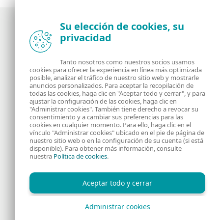
Su elección de cookies, su
privacidad
Noticias, opiniones y análisis de la comunidad de
seguridad de ESET
Tanto nosotros como nuestros socios usamos
cookies para ofrecer la experiencia en línea más optimizada
posible, analizar el tráfico de nuestro sitio web y mostrarle
Acerca de
RSS Feed
anuncios personalizados. Para aceptar la recopilación de
todas las cookies, haga clic en "Aceptar todo y cerrar", y para
ajustar la configuración de las cookies, haga clic en
Contáctanos
Dirección
"Administrar cookies". También tiene derecho a revocar su
consentimiento y a cambiar sus preferencias para las
cookies en cualquier momento. Para ello, haga clic en el
Información Legal
Política de Cookies
vínculo "Administrar cookies" ubicado en el pie de página de
nuestro sitio web o en la configuración de su cuenta (si está
disponible). Para obtener más información, consulte
Política de privacidad
nuestra
Política de cookies
.
Aceptar todo y cerrar
Administrar cookies
Copyright © 1992 - 2026 ESET, spol. s r.o. - Todos los derechos