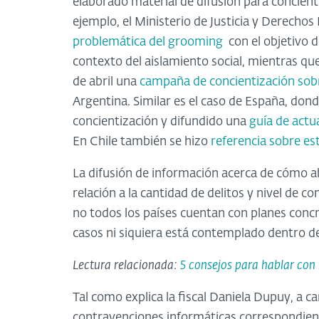
elaborado material de difusión para concient
ejemplo, el Ministerio de Justicia y Derech
problemática del grooming
con el objetivo d
contexto del aislamiento social, mientras q
de abril una
campaña de concientización sob
Argentina. Similar es el caso de España, don
concientización y difundido una
guía de actu
En Chile también se hizo
referencia sobre es
La difusión de información acerca de cómo a
relación a la cantidad de delitos y nivel de
no todos los países cuentan con planes concr
casos ni siquiera está contemplado dentro de 
Lectura relacionada:
5 consejos para hablar con 
Tal como explica la fiscal Daniela Dupuy, a ca
contravenciones informáticas correspondiente