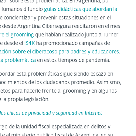
izar sobre esta problemática. En Argentina, por
os Humanos difundió
guías didácticas que abordan la
e concientizar y prevenir estas situaciones en el
ue desde Argentina Cibersegura reeditaron en el mes
re el grooming
que habían realizado junto a Turner
de desde el
IS4K
ha promocionado campañas de
ación sobre el ciberacoso para padres y educadores
.
ta problemática
en estos tiempos de pandemia.
bordar esta problemática sigue siendo escaza en
 conocimientos de los ciudadanos promedio. Asimismo,
etos para hacerle frente al grooming y en algunos
la propia legislación.
los chicos de privacidad y seguridad en Internet
rgo de la unidad fiscal especializada en delitos y
 al ministerio publico fiscal de Argentina, en su