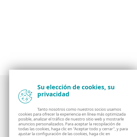
Su elección de cookies, su
privacidad
Noticias, opiniones y análisis de la comunidad de
seguridad de ESET
Tanto nosotros como nuestros socios usamos
cookies para ofrecer la experiencia en línea más optimizada
posible, analizar el tráfico de nuestro sitio web y mostrarle
Acerca de
RSS Feed
anuncios personalizados. Para aceptar la recopilación de
todas las cookies, haga clic en "Aceptar todo y cerrar", y para
ajustar la configuración de las cookies, haga clic en
Contáctanos
Dirección