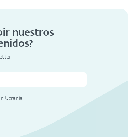
bir nuestros
enidos?
etter
en Ucrania