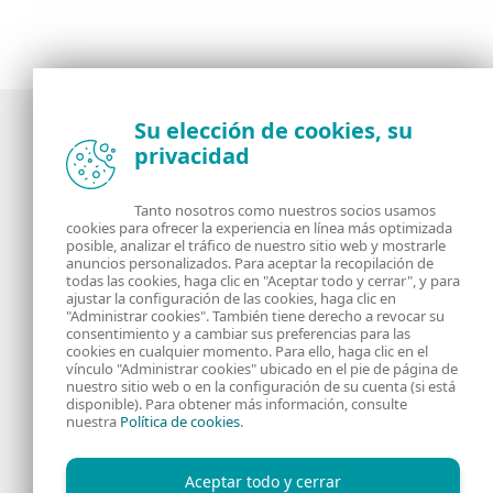
Su elección de cookies, su
privacidad
Noticias, opiniones y análisis de la comunidad de
seguridad de ESET
Tanto nosotros como nuestros socios usamos
cookies para ofrecer la experiencia en línea más optimizada
posible, analizar el tráfico de nuestro sitio web y mostrarle
Acerca de
RSS Feed
anuncios personalizados. Para aceptar la recopilación de
todas las cookies, haga clic en "Aceptar todo y cerrar", y para
ajustar la configuración de las cookies, haga clic en
Contáctanos
Dirección
"Administrar cookies". También tiene derecho a revocar su
consentimiento y a cambiar sus preferencias para las
cookies en cualquier momento. Para ello, haga clic en el
Información Legal
Política de Cookies
vínculo "Administrar cookies" ubicado en el pie de página de
nuestro sitio web o en la configuración de su cuenta (si está
disponible). Para obtener más información, consulte
Política de privacidad
nuestra
Política de cookies
.
Aceptar todo y cerrar