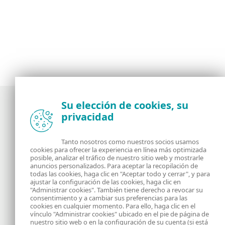
Su elección de cookies, su
privacidad
Noticias, opiniones y análisis de la comunidad de
seguridad de ESET
Tanto nosotros como nuestros socios usamos
cookies para ofrecer la experiencia en línea más optimizada
posible, analizar el tráfico de nuestro sitio web y mostrarle
Acerca de
RSS Feed
anuncios personalizados. Para aceptar la recopilación de
todas las cookies, haga clic en "Aceptar todo y cerrar", y para
ajustar la configuración de las cookies, haga clic en
Contáctanos
Dirección
"Administrar cookies". También tiene derecho a revocar su
consentimiento y a cambiar sus preferencias para las
cookies en cualquier momento. Para ello, haga clic en el
Información Legal
Política de Cookies
vínculo "Administrar cookies" ubicado en el pie de página de
nuestro sitio web o en la configuración de su cuenta (si está