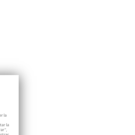
r la
tar la
rar",
istrar