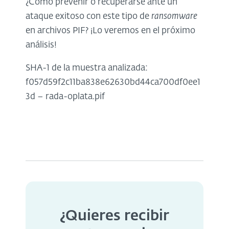
¿Cómo prevenir o recuperarse ante un
ataque exitoso con este tipo de
ransomware
en archivos PIF? ¡Lo veremos en el próximo
análisis!
SHA-1 de la muestra analizada:
f057d59f2c11ba838e62630bd44ca700df0ee1
3d – rada-oplata.pif
¿Quieres recibir