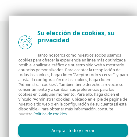
Su elección de cookies, su
privacidad
Noticias, opiniones y análisis de la comunidad de
seguridad de ESET
Tanto nosotros como nuestros socios usamos
cookies para ofrecer la experiencia en línea más optimizada
posible, analizar el tráfico de nuestro sitio web y mostrarle
Acerca de
RSS Feed
anuncios personalizados. Para aceptar la recopilación de
todas las cookies, haga clic en "Aceptar todo y cerrar", y para
ajustar la configuración de las cookies, haga clic en
Contáctanos
Dirección
"Administrar cookies". También tiene derecho a revocar su
consentimiento y a cambiar sus preferencias para las
cookies en cualquier momento. Para ello, haga clic en el
Información Legal
Política de Cookies
vínculo "Administrar cookies" ubicado en el pie de página de
nuestro sitio web o en la configuración de su cuenta (si está
disponible). Para obtener más información, consulte
Política de privacidad
nuestra
Política de cookies
.
Aceptar todo y cerrar