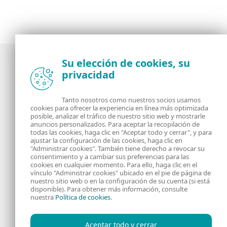
Su elección de cookies, su
privacidad
Noticias, opiniones y análisis de la comunidad de
seguridad de ESET
Tanto nosotros como nuestros socios usamos
cookies para ofrecer la experiencia en línea más optimizada
posible, analizar el tráfico de nuestro sitio web y mostrarle
Acerca de
RSS Feed
anuncios personalizados. Para aceptar la recopilación de
todas las cookies, haga clic en "Aceptar todo y cerrar", y para
ajustar la configuración de las cookies, haga clic en
Contáctanos
Dirección
"Administrar cookies". También tiene derecho a revocar su
consentimiento y a cambiar sus preferencias para las
cookies en cualquier momento. Para ello, haga clic en el
Información Legal
Política de Cookies
vínculo "Administrar cookies" ubicado en el pie de página de
nuestro sitio web o en la configuración de su cuenta (si está
disponible). Para obtener más información, consulte
Política de privacidad
nuestra
Política de cookies
.
Aceptar todo y cerrar