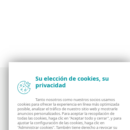
Su elección de cookies, su
privacidad
Noticias, opiniones y análisis de la comunidad de
seguridad de ESET
Tanto nosotros como nuestros socios usamos
cookies para ofrecer la experiencia en línea más optimizada
posible, analizar el tráfico de nuestro sitio web y mostrarle
Acerca de
RSS Feed
anuncios personalizados. Para aceptar la recopilación de
todas las cookies, haga clic en "Aceptar todo y cerrar", y para
ajustar la configuración de las cookies, haga clic en
Contáctanos
Dirección
"Administrar cookies". También tiene derecho a revocar su