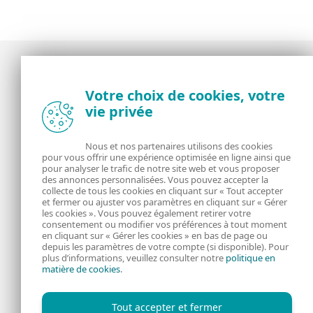
Votre choix de cookies, votre
Actualités, opinions et astuces de la
vie privée
communauté de sécurité d’ESET
Nous et nos partenaires utilisons des cookies
À propos
ESET
pour vous offrir une expérience optimisée en ligne ainsi que
pour analyser le trafic de notre site web et vous proposer
des annonces personnalisées. Vous pouvez accepter la
RSS Feed
Gérer les cookies
collecte de tous les cookies en cliquant sur « Tout accepter
et fermer ou ajuster vos paramètres en cliquant sur « Gérer
Informations juridiques
Nous rejoindre
les cookies ». Vous pouvez également retirer votre
consentement ou modifier vos préférences à tout moment
en cliquant sur « Gérer les cookies » en bas de page ou
Politique de
depuis les paramètres de votre compte (si disponible). Pour
plus d’informations, veuillez consulter notre
politique en
matière de cookies
.
confidentialité
Tout accepter et fermer