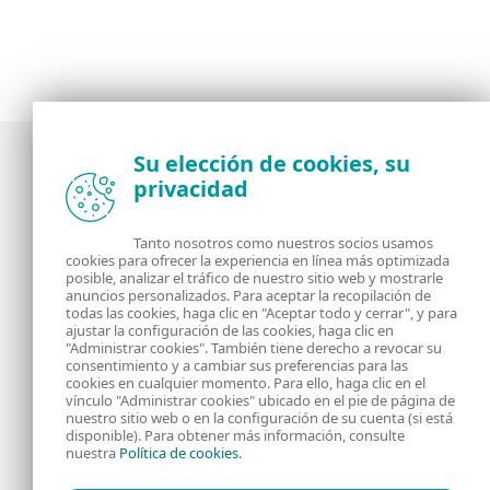
Su elección de cookies, su
privacidad
Noticias, opiniones y análisis de la comunidad de
seguridad de ESET
Tanto nosotros como nuestros socios usamos
cookies para ofrecer la experiencia en línea más optimizada
posible, analizar el tráfico de nuestro sitio web y mostrarle
Acerca de
RSS Feed
anuncios personalizados. Para aceptar la recopilación de
todas las cookies, haga clic en "Aceptar todo y cerrar", y para
ajustar la configuración de las cookies, haga clic en
Contáctanos
Dirección
"Administrar cookies". También tiene derecho a revocar su
consentimiento y a cambiar sus preferencias para las
cookies en cualquier momento. Para ello, haga clic en el
Información Legal
Política de Cookies
vínculo "Administrar cookies" ubicado en el pie de página de
nuestro sitio web o en la configuración de su cuenta (si está
disponible). Para obtener más información, consulte
Política de privacidad
nuestra
Política de cookies
.