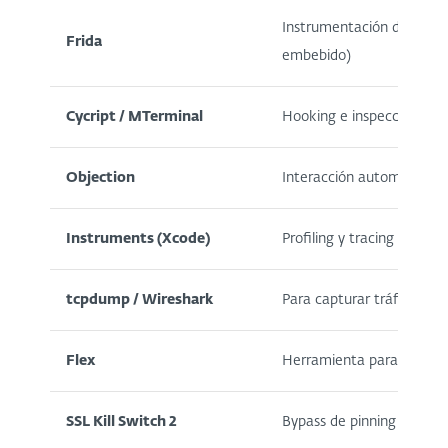
Instrumentación de apps i
Frida
embebido)
Cycript / MTerminal
Hooking e inspección en t
Objection
Interacción automatizada
Instruments (Xcode)
Profiling y tracing nativo 
tcpdump / Wireshark
Para capturar tráfico de 
Flex
Herramienta para modifi
SSL Kill Switch 2
Bypass de pinning SSL en