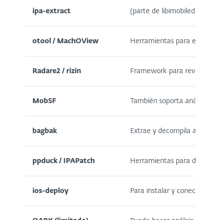
ipa-extract
(parte de libimobiledevice)
otool / MachOView
Herramientas para examina
Radare2 / rizin
Framework para reversing de
MobSF
También soporta análisis bás
bagbak
Extrae y decompila apps desd
ppduck / IPAPatch
Herramientas para dumpear 
ios-deploy
Para instalar y conectar apps