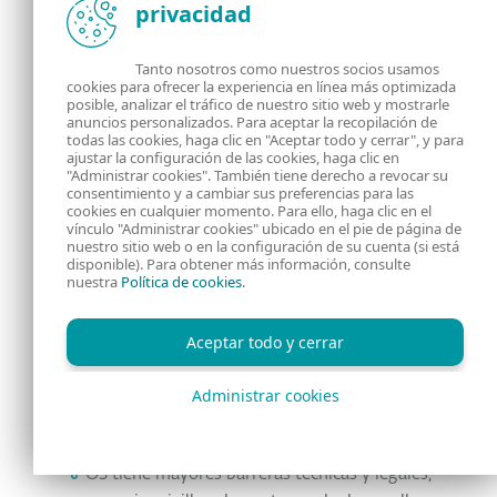
privacidad
ejecución.
Compara con versiones legítimas si
Tanto nosotros como nuestros socios usamos
cookies para ofrecer la experiencia en línea más optimizada
sospechas de una aplicación troyanizada.
posible, analizar el tráfico de nuestro sitio web y mostrarle
anuncios personalizados. Para aceptar la recopilación de
todas las cookies, haga clic en "Aceptar todo y cerrar", y para
Mantente actualizado: el ecosistema móvil
ajustar la configuración de las cookies, haga clic en
"Administrar cookies". También tiene derecho a revocar su
cambia constantemente. Sigue fuentes
consentimiento y a cambiar sus preferencias para las
como VirusTotal, Koodous y WeLiveSecurity.
cookies en cualquier momento. Para ello, haga clic en el
vínculo "Administrar cookies" ubicado en el pie de página de
nuestro sitio web o en la configuración de su cuenta (si está
disponible). Para obtener más información, consulte
Conclusión
nuestra
Política de cookies
.
Aceptar todo y cerrar
Entre iOS y Android, como pudimos
observar, existen diferencias entre las que
Administrar cookies
podemos destacar:
OS tiene mayores barreras técnicas y legales,