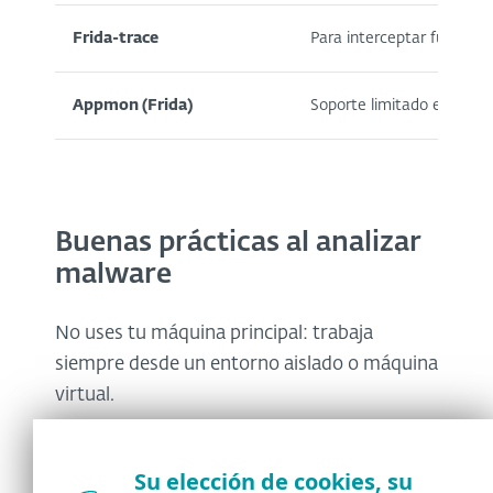
Frida-trace
Para interceptar funcione
Appmon (Frida)
Soporte limitado en iOS, 
Buenas prácticas al analizar
malware
No uses tu máquina principal: trabaja
siempre desde un entorno aislado o máquina
virtual.
Captura todo: tráfico, logs, imágenes del
sistema y hashes antes y después de la
Su elección de cookies, su