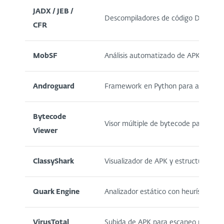
JADX / JEB /
Descompiladores de código DEX a Ja
CFR
MobSF
Análisis automatizado de APK estáti
Androguard
Framework en Python para analizar
Bytecode
Visor múltiple de bytecode para DE
Viewer
ClassyShark
Visualizador de APK y estructuras de 
Quark Engine
Analizador estático con heurísticas
VirusTotal
Subida de APK para escaneo rápido c