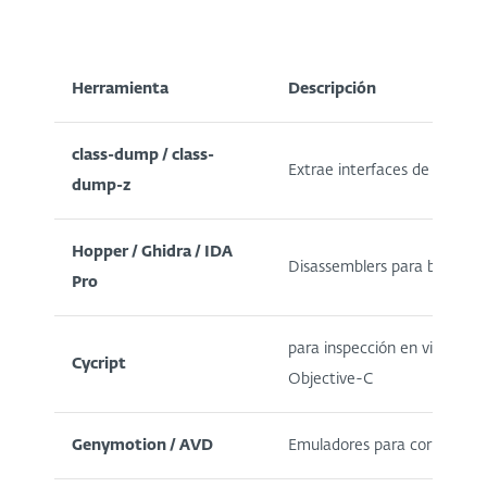
Herramienta
Descripción
class-dump / class-
Extrae interfaces de Objecti
dump-z
Hopper / Ghidra / IDA
Disassemblers para binari
Pro
para inspección en vivo y ma
Cycript
Objective-C
Genymotion / AVD
Emuladores para correr y m