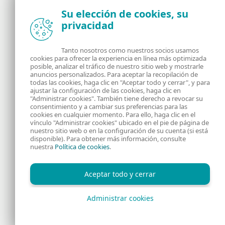
Su elección de cookies, su
privacidad
Noticias, opiniones y análisis de la comunidad de
seguridad de ESET
Tanto nosotros como nuestros socios usamos
cookies para ofrecer la experiencia en línea más optimizada
posible, analizar el tráfico de nuestro sitio web y mostrarle
Acerca de
RSS Feed
anuncios personalizados. Para aceptar la recopilación de
todas las cookies, haga clic en "Aceptar todo y cerrar", y para
ajustar la configuración de las cookies, haga clic en
Contáctanos
Dirección
"Administrar cookies". También tiene derecho a revocar su
consentimiento y a cambiar sus preferencias para las
cookies en cualquier momento. Para ello, haga clic en el
Información Legal
Política de Cookies
vínculo "Administrar cookies" ubicado en el pie de página de
nuestro sitio web o en la configuración de su cuenta (si está
disponible). Para obtener más información, consulte
Política de privacidad
nuestra
Política de cookies
.
Aceptar todo y cerrar
Administrar cookies
Copyright © 1992 - 2026 ESET, spol. s r.o. - Todos los derechos
reservados.