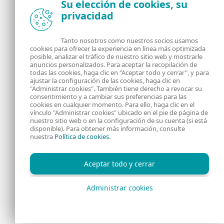
Su elección de cookies, su
privacidad
Noticias, opiniones y análisis de la comunidad de
seguridad de ESET
Tanto nosotros como nuestros socios usamos
cookies para ofrecer la experiencia en línea más optimizada
posible, analizar el tráfico de nuestro sitio web y mostrarle
Acerca de
RSS Feed
anuncios personalizados. Para aceptar la recopilación de
todas las cookies, haga clic en "Aceptar todo y cerrar", y para
ajustar la configuración de las cookies, haga clic en
Contáctanos
Dirección
"Administrar cookies". También tiene derecho a revocar su
consentimiento y a cambiar sus preferencias para las
cookies en cualquier momento. Para ello, haga clic en el
Información Legal
Política de Cookies
vínculo "Administrar cookies" ubicado en el pie de página de
nuestro sitio web o en la configuración de su cuenta (si está
disponible). Para obtener más información, consulte
Política de privacidad
nuestra
Política de cookies
.
Aceptar todo y cerrar
Administrar cookies
Copyright © 1992 - 2026 ESET, spol. s r.o. - Todos los derechos
reservados.