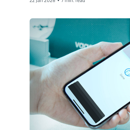
22 Jan 2026
•
7 min. read