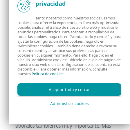
privacidad
Tanto nosotros como nuestros socios usamos
cookies para ofrecer la experiencia en línea más optimizada
posible, analizar el tráfico de nuestro sitio web y mostrarle
anuncios personalizados. Para aceptar la recopilación de
todas las cookies, haga clic en "Aceptar todo y cerrar", y para
ajustar la configuración de las cookies, haga clic en
"Administrar cookies". También tiene derecho a revocar su
Pensamientos finales
consentimiento y a cambiar sus preferencias para las
cookies en cualquier momento. Para ello, haga clic en el
vínculo "Administrar cookies" ubicado en el pie de página de
nuestro sitio web o en la configuración de su cuenta (si está
Conocer estos ejemplos es muy útil para
disponible). Para obtener más información, consulte
estar al tanto de las nuevas estrategias que
nuestra
Política de cookies
.
llevan a cabo los cibercriminales a la hora de
encontrar nuevas víctimas.
Aceptar todo y cerrar
A su vez, prestar atención a las
diversas
Administrar cookies
alarmas
que suelen ser identificables en este
tipo de mensajes con supuestas ofertas
laborales también es muy importante. Más