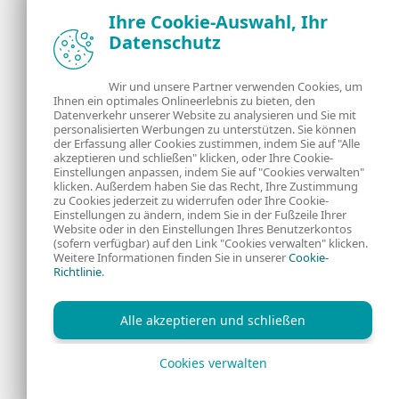
Ihre Cookie-Auswahl, Ihr
Datenschutz
Neuigkeiten, Analysen und Tipps der ESET
Sicherheitsexperten
Wir und unsere Partner verwenden Cookies, um
Ihnen ein optimales Onlineerlebnis zu bieten, den
Über uns
ESET
Datenverkehr unserer Website zu analysieren und Sie mit
personalisierten Werbungen zu unterstützen. Sie können
Kontakt
Datenschutzerklärung
der Erfassung aller Cookies zustimmen, indem Sie auf "Alle
akzeptieren und schließen" klicken, oder Ihre Cookie-
Einstellungen anpassen, indem Sie auf "Cookies verwalten"
Rechtliche
Cookies
klicken. Außerdem haben Sie das Recht, Ihre Zustimmung
zu Cookies jederzeit zu widerrufen oder Ihre Cookie-
Einstellungen zu ändern, indem Sie in der Fußzeile Ihrer
Informationen
Website oder in den Einstellungen Ihres Benutzerkontos
(sofern verfügbar) auf den Link "Cookies verwalten" klicken.
Weitere Informationen finden Sie in unserer
Cookie-
RSS Feed
Richtlinie
.
Alle akzeptieren und schließen
Cookies verwalten
Copyright © 1992 - 2026 ESET, spol. s r.o. Alle Rechte