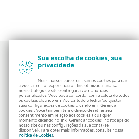
Sua escolha de cookies, sua
privacidade
Notícias, opiniões e análises da comunidade de
segurança da ESET
Nós e nossos parceiros usamos cookies para dar
a você a melhor experiência on-line otimizada, analisar
Sobre o WeLiveSecurity
RSS Feed
nosso tráfego de site e entregar a você anúncios
personalizados. Você pode concordar com a coleta de todos
os cookies clicando em "Aceitar tudo e fechar"ou ajustar
Fale Conosco
Endereço
suas configurações de cookies clicando em "Gerenciar
cookies". Você também tem o direito de retirar seu
consentimento em relação aos cookies a qualquer
Informação Legal
Política de Cookies
momento clicando no link "Gerenciar cookies" no rodapé do
nosso site ou nas configurações da sua conta (se
disponível). Para obter mais informações, consulte nossa
Política de Privacidade
Política de Cookies
.