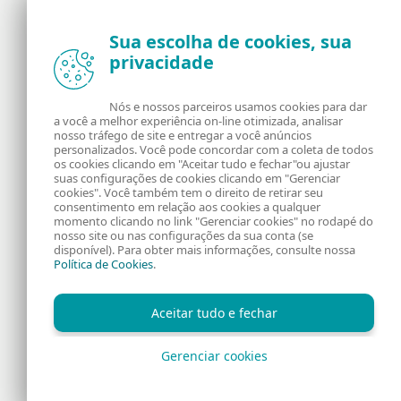
Sua escolha de cookies, sua
privacidade
Notícias, opiniões e análises da comunidade de
segurança da ESET
Nós e nossos parceiros usamos cookies para dar
a você a melhor experiência on-line otimizada, analisar
Sobre o WeLiveSecurity
RSS Feed
nosso tráfego de site e entregar a você anúncios
personalizados. Você pode concordar com a coleta de todos
os cookies clicando em "Aceitar tudo e fechar"ou ajustar
Fale Conosco
Endereço
suas configurações de cookies clicando em "Gerenciar
cookies". Você também tem o direito de retirar seu
consentimento em relação aos cookies a qualquer
Informação Legal
Política de Cookies
momento clicando no link "Gerenciar cookies" no rodapé do
nosso site ou nas configurações da sua conta (se
disponível). Para obter mais informações, consulte nossa
Política de Privacidade
Política de Cookies
.
Aceitar tudo e fechar
Gerenciar cookies
Copyright © 1992 - 2026 ESET, spol. s r.o. Todos os direitos
reservados.