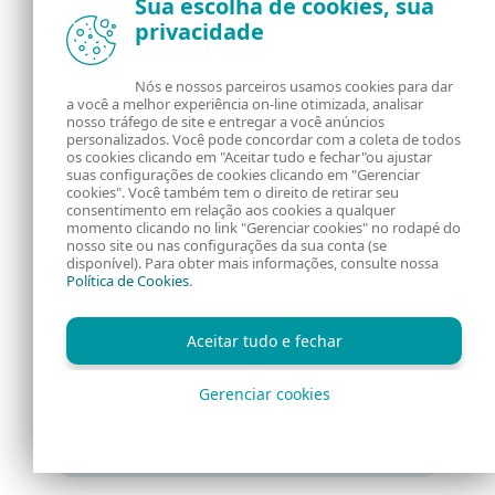
Sua escolha de cookies, sua
privacidade
conteúdo?
Nós e nossos parceiros usamos cookies para dar
Inscreva-se e receba a nossa
a você a melhor experiência on-line otimizada, analisar
newsletter.
nosso tráfego de site e entregar a você anúncios
personalizados. Você pode concordar com a coleta de todos
os cookies clicando em "Aceitar tudo e fechar"ou ajustar
suas configurações de cookies clicando em "Gerenciar
cookies". Você também tem o direito de retirar seu
consentimento em relação aos cookies a qualquer
momento clicando no link "Gerenciar cookies" no rodapé do
nosso site ou nas configurações da sua conta (se
disponível). Para obter mais informações, consulte nossa
Newsletter sobre a Crise na Ucrânia
Política de Cookies
.
Newsletter semanal
Aceitar tudo e fechar
Inscreva-se!
Gerenciar cookies