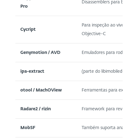
Disassemblers para binári
Pro
Para inspeção ao vivo e man
Cycript
Objective-C
Genymotion / AVD
Emuladores para rodar e m
ipa-extract
(parte do libimobiledevice)
otool / MachOView
Ferramentas para examinar
Radare2 / rizin
Framework para reversing de
MobSF
Também suporta análise bási