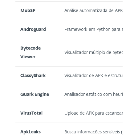
MobSF
Análise automatizada de APK estátic
Androguard
Framework em Python para analisar
Bytecode
Visualizador múltiplo de bytecode 
Viewer
ClassyShark
Visualizador de APK e estruturas de c
Quark Engine
Analisador estático com heurísticas
VirusTotal
Upload de APK para escaneamento r
ApkLeaks
Busca informações sensíveis (tokens