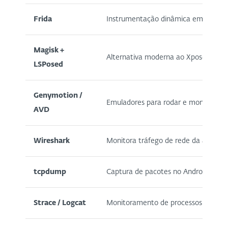
Frida
Instrumentação dinâmica em tempo r
Magisk +
Alternativa moderna ao Xposed para
LSPosed
Genymotion /
Emuladores para rodar e monitorar
AVD
Wireshark
Monitora tráfego de rede da aplicaç
tcpdump
Captura de pacotes no Android (usa
Strace / Logcat
Monitoramento de processos e logs 