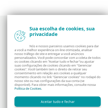
Sua escolha de cookies, sua
privacidade
Notícias, opiniões e análises da comunidade de
segurança da ESET
Nós e nossos parceiros usamos cookies para dar
a você a melhor experiência on-line otimizada, analisar
Sobre o WeLiveSecurity
RSS Feed
nosso tráfego de site e entregar a você anúncios
personalizados. Você pode concordar com a coleta de todos
os cookies clicando em "Aceitar tudo e fechar"ou ajustar
Fale Conosco
Endereço
suas configurações de cookies clicando em "Gerenciar
cookies". Você também tem o direito de retirar seu
consentimento em relação aos cookies a qualquer
Informação Legal
Política de Cookies
momento clicando no link "Gerenciar cookies" no rodapé do
nosso site ou nas configurações da sua conta (se
disponível). Para obter mais informações, consulte nossa
Política de Privacidade
Política de Cookies
.
Aceitar tudo e fechar