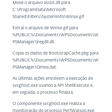
Move o arquivo assist.dll para
C:\ProgramData\Microsoft
Shared\Filters\SystemInfo\Winse.gif.
Extraí o arquivo de Winse.gif para
%PUBLIC%\Documents\WPSDocuments\W
PSManager\lregdll.dll.
Copia os dados de BootstrapCache.pkg para
%PUBLIC%\Documents\WPSDocuments\W
PSManager\Qmea.dat.
As últimas ações envolvem a execução do
svcghost.exe usando a API ShellExecute e,
em seguida, o processo finaliza.
O componente svcghost.exe realiza a
monitoração do processo PerfWatson.exe,