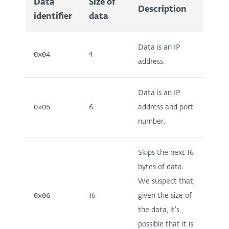
Data
Size of
Description
identifier
data
Data is an IP
0x04
4
address.
Data is an IP
0x05
6
address and port
number.
Skips the next 16
bytes of data.
We suspect that,
0x06
16
given the size of
the data, it’s
possible that it is