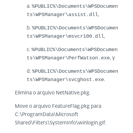
%PUBLIC%\Documents\WPSDocumen
a.
ts\WPSManager\assist.dll
,
%PUBLIC%\Documents\WPSDocumen
b.
ts\WPSManager\msvcr100.dll
,
%PUBLIC%\Documents\WPSDocumen
c.
ts\WPSManager\PerfWatson.exe
, y
%PUBLIC%\Documents\WPSDocumen
d.
ts\WPSManager\svcghost.exe
.
Elimina o arquivo NetNative.pkg.
Move o arquivo FeatureFlag.pkg para
C:\ProgramData\Microsoft
Shared\Filters\SystemInfo\winlogin.gif.