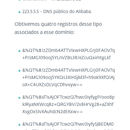
223.5.5.5 - DNS público do Alibaba.
Obtivemos quatro registros desse tipo
associados a esse domínio:
&%QT%#/zZDmb4ATTVIxwHXPLGrj0FAOV7q
+P/sMG109ooj5YLnVZBs3R/eZcuQximtgLkf
&%QT%#/zZDmb4ATTVIxwHXPLGrj0FAOV7q
+P/sMG109ooj5YKQs3XiHSjM3f+h9ok9XfQ1Aj
oX+C4UXZsDLVqCDhvxyw==
&%QT%#aT1sAjOFTcwzQ7hwc0iyfygP/ooo8p
kIRyaNKWcqBz+QRGYBV/2v8HrVg28+aZXhf
XvgDxS1vXAuhdcN2dEKxw==
&%QT%#aT1sAjOFTcwzQ7hwc0iyfySJBEDM0