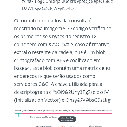
z6na7BiogG0hDJqdKlUqkrb9ppOjg8epeQ6I6c
UXWLKyZGZCkJwFyKD4Q==
O formato dos dados da consulta é
mostrado na Imagem 5. O código verifica se
os primeiros seis bytes do registro TXT
coincidem com &%QT%# e, caso afirmativo,
extrai o restante da cadeia, que é um blob
criptografado com AES e codificado em
base64. Este blob contém uma matriz de 10
endereços IP que serão usados como
servidores C&C. A chave utilizada para a
descriptografia é *sQi9&2Uhy3Fg7se e o IV
(Initialization Vector) é Qhsy&7y@bsG9st#g.