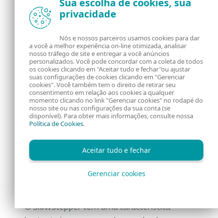
Sua escolha de cookies, sua
the server.
privacidade
Uninstalls SlowStepper by
Nós e nossos parceiros usamos cookies para dar
a você a melhor experiência on-line otimizada, analisar
removing its persistence
0x3C
nosso tráfego de site e entregar a você anúncios
mechanism and removing its
personalizados. Você pode concordar com a coleta de todos
os cookies clicando em "Aceitar tudo e fechar"ou ajustar
files.
suas configurações de cookies clicando em "Gerenciar
cookies". Você também tem o direito de retirar seu
consentimento em relação aos cookies a qualquer
momento clicando no link "Gerenciar cookies" no rodapé do
Lists files in the specified
nosso site ou nas configurações da sua conta (se
0x3F
disponível). Para obter mais informações, consulte nossa
directory, and lists drives.
Política de Cookies
.
Downloads and executes the
Aceitar tudo e fechar
0x5A
specified file.
Gerenciar cookies
O SlowStepper tem uma característica